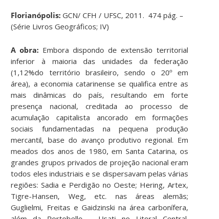
Florianópolis:
GCN/ CFH / UFSC, 2011. 474 pág. –
(Série Livros Geográficos; IV)
A obra:
Embora dispondo de extensão territorial
inferior à maioria das unidades da federação
(1,12%do território brasileiro, sendo o 20º em
área), a economia catarinense se qualifica entre as
mais dinâmicas do país, resultando em forte
presença nacional, creditada ao processo de
acumulação capitalista ancorado em formações
sociais fundamentadas na pequena produção
mercantil, base do avanço produtivo regional. Em
meados dos anos de 1980, em Santa Catarina, os
grandes grupos privados de projeção nacional eram
todos eles industriais e se dispersavam pelas várias
regiões: Sadia e Perdigão no Oeste; Hering, Artex,
Tigre-Hansen, Weg, etc. nas áreas alemãs;
Guglielmi, Freitas e Gaidzinski na área carbonífera,
além da Portobello – Usati no Litoral Central.