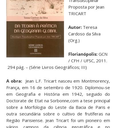
Transdisciplinar
Proposta por Jean
TRICART
Autor:
Teresa
Cardoso da Silva
(Org.)
Florianópolis:
GCN
/ CFH / UFSC, 2011.
294 pág. – (Série Livros Geográficos; III)
A obra:
Jean L.F. Tricart nasceu em Montmorency,
França, em 16 de setembro de 1920. Diplomou-se
em Geografia e História em 1942, seguido do
Doctorate de Etat na Sorbonne,com a tese principal
sobre a Morfologia do Leste da Bacia de Paris e
outra secundária sobre o cultivo de frutíferas na
Região Parisiense. Jean Tricart foi um pioneiro em
vários campos da ciência geográfica e no