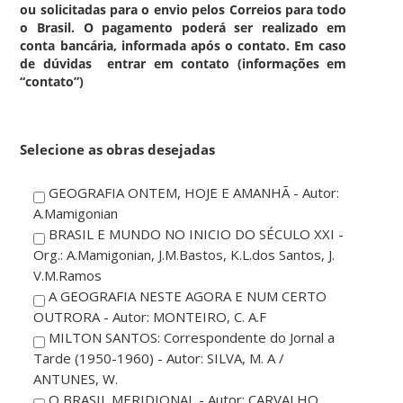
ou solicitadas para o envio pelos Correios para todo
o Brasil. O pagamento poderá ser realizado em
conta bancária, informada após o contato. Em caso
de dúvidas entrar em contato (informações em
“contato”)
Selecione as obras desejadas
GEOGRAFIA ONTEM, HOJE E AMANHÃ - Autor:
A.Mamigonian
BRASIL E MUNDO NO INICIO DO SÉCULO XXI -
Org.: A.Mamigonian, J.M.Bastos, K.L.dos Santos, J.
V.M.Ramos
A GEOGRAFIA NESTE AGORA E NUM CERTO
OUTRORA - Autor: MONTEIRO, C. A.F
MILTON SANTOS: Correspondente do Jornal a
Tarde (1950-1960) - Autor: SILVA, M. A /
ANTUNES, W.
O BRASIL MERIDIONAL - Autor: CARVALHO,