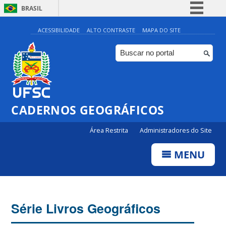
BRASIL
Simplifique!
ACESSIBILIDADE
ALTO CONTRASTE
MAPA DO SITE
Comunica BR
Participe
Acesso à informação
Legislação
CADERNOS GEOGRÁFICOS
Canais
Área Restrita
Administradores do Site
MENU
Série Livros Geográficos