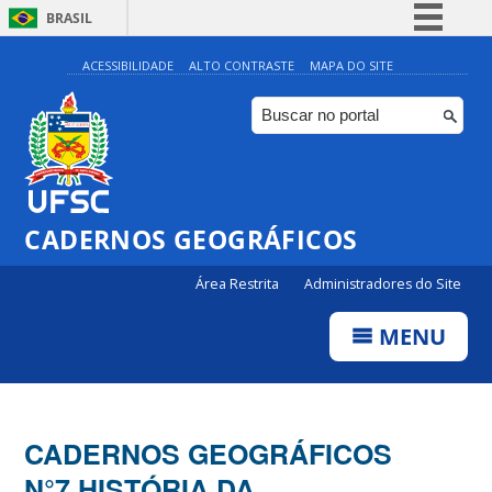
BRASIL
Simplifique!
ACESSIBILIDADE
ALTO CONTRASTE
MAPA DO SITE
Comunica BR
Participe
Acesso à informação
Legislação
CADERNOS GEOGRÁFICOS
Canais
Área Restrita
Administradores do Site
MENU
CADERNOS GEOGRÁFICOS
N°7 HISTÓRIA DA