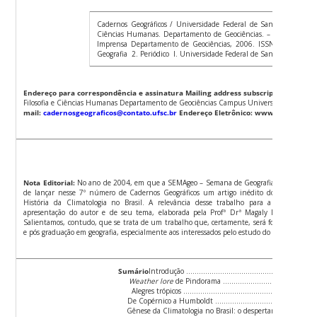
Cadernos Geográficos / Universidade Federal de Santa Catarina. 
Ciências Humanas. Departamento de Geociências. – nº 15 (Maio 20
Imprensa Departamento de Geociências, 2006. ISSN 1519-4639
Geografia 2. Periódico I. Universidade Federal de Santa Catarina.
Endereço para correspondência e assinatura
Mailing address subscriptions
Univers
Filosofia e Ciências Humanas Departamento de Geociências Campus Universitário – Trind
mail:
cadernosgeograficos@contato.ufsc.br
Endereço Eletrônico: www.cadernosgeo
Nota Editorial:
No ano de 2004, em que a SEMAgeo – Semana de Geografia da UFSC- come
de lançar nesse 7º número de Cadernos Geográficos um artigo inédito do Professor D
História da Climatologia no Brasil. A relevância desse trabalho para a climatologi
apresentação do autor e de seu tema, elaborada pela Profª Drª Magaly Mendonça dis
Salientamos, contudo, que se trata de um trabalho que, certamente, será fonte obrigatór
e pós graduação em geografia, especialmente aos interessados pelo estudo do clima como f
Sumário
Introdução ……………………………………………………
Weather lore
de Pindorama …………………………………
Alegres trópicos ……………………………………………………
De Copérnico a Humboldt ………………………………………
Gênese da Climatologia no Brasil: o despertar de uma ci