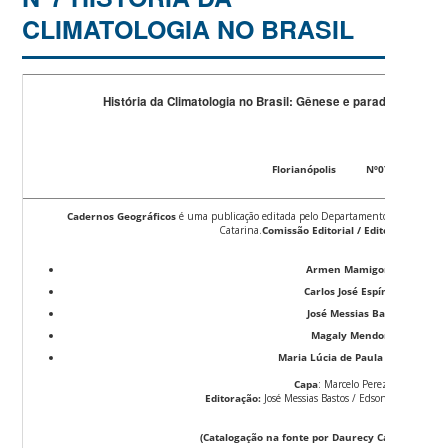
CLIMATOLOGIA NO BRASIL
História da Climatologia no Brasil: Gênese e paradigmas do cl
João Lima Sant’Anna
Cadernos Geográf
GCN / CFH / U
Florianópolis Nº07 124p. 
Cadernos Geográficos
é uma publicação editada pelo Departamento de Geociênci
Catarina.
Comissão Editorial / Editorial Comiss
Armen Mamigonian
Carlos José Espíndola
José Messias Bastos
Magaly Mendonça
Maria Lúcia de Paula Hermann
Capa
: Marcelo Perez
Editoração:
José Messias Bastos / Edson de Morais 
(Catalogação na fonte por Daurecy Camilo – CRB 