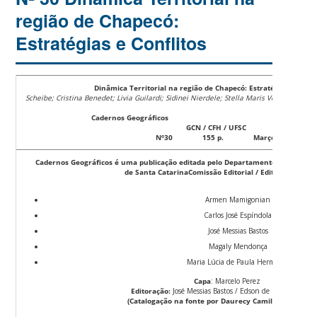
região de Chapecó:
Estratégias e Conflitos
Dinâmica Territorial na região de Chapecó: Estratégias e Confli
Scheibe; Cristina Benedet; Livia Guilardi; Sidinei Nierdele; Stella Maris Veiga
Cadernos Geográficos
GCN / CFH / UFSC
F
Nº30 155 p. Março de 2014
Cadernos Geográficos é uma publicação editada pelo Departamento de Geociên
de
Santa Catarina
Comissão Editorial / Editorial Comiss
Armen Mamigonian
Carlos José Espíndola
José Messias Bastos
Magaly Mendonça
Maria Lúcia de Paula Hermann
Capa
: Marcelo Perez
Editoração:
José Messias Bastos / Edson de Morais Mach
(Catalogação na fonte por Daurecy Camilo – CRB 14/4