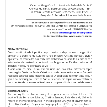
Cadernos Geográficos / Universidade Federal de Santa Catarina. Centro
Ciências Humanas. Departamento de Geociências. – nº 15 (Maio 2006) 
Imprensa Departamento de Geociências, 2006.ISSN 1519-4639ISSNe
Geografia 2. Periódico I. Universidade Federal de Santa Cat
Endereço para correspondência e assinatura
Mailing address 
Universidade Federal de Santa Catarina Centro de Filosofia e Ciências Humanas Dep
Universitário – Trindade 88.040-900 – Florianópolis – S
E-mail:
cadernosgeograficos@contato.ufsc.br
Endereço Eletrônico: www.cadernosgeograficos.ufsc
NOTA EDITORIAL
Dando continuidade à política de publicação do departamento de geociências da UFSC,
apresenta o trabalho de Luiz Fernando Scheibe, Cristina Benedet, Livia Guilardi, Sidn
apresenta os resultados dos trabalhos elaborados no âmbito da disciplina “Análise da 
estudantes de mestrado e doutorado do Programa de Pós Graduação em Geografia da UF
Scheibe, no segundo semestre de 2011.
A obra aqui reunida, busca realizar uma incursão sobre diferentes aspectos da realid
mesorregião Oeste de Santa Catarina, através de conceitos caros à Geografia, incluindo 
realidade concreta dessa fração do espaço. A publicação foi organizada segundo uma seq
gerais da mesorregião Oeste de Santa Catarina, em alguns casos enfatizando em especia
por questões de ordem conceitual para a compreensão de uma realidade concreta.
EDITORIAL NOTE
Continuing the publication policy of the geosciences department from UFSC, the Geogr
work of Luiz Fernando Scheibe, Cristina Benedet, Livia Guilardi, Sidnei Niederle and S
results of the works conducted in the discipline “Analysis of Environmental Quality” give
of the Post Graduate Program in Geography from UFSC, by Professor Luiz Fernando Scheib