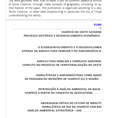
The work gathered here, tries to make a raid on different aspects of environmental and 
of Santa Catarina, through noble concepts of geography, including its applications to 
that fraction of the space. The publication is organized according to a sequence of mor
Santa Catarina, in some cases emphasizing in particular the city of Chapecó, transiting
understanding the reality.
SUMARIO
APRESE
……………………………………………………………………………………………. ..102.
AS IMPLI
CHAPECÓ NO OESTE CATARINENSE:
PROCESSO HISTÓRICO E DESENVOLVIMENTO ECONÔMICO
……………………
O ECODESENVOLVIMENTO E O DESENVOLVIMENTO SUSTEN
ESFERAS DA AGRICULTURA FAMILIAR E DO AGRONEGÓCIO NO OESTE CA
AGRICULTURA FAMILIAR E COMPLEXO AGROINDUSTRIAL: AU
CONFLITO NO PROCESSO DE TERRITORIALIZAÇÃO DO OESTE CATARINEN
HIDRELÉTRICAS E AGROINDÚSTRIAS COMO AGENTES TRANS
DA PAISAGEM DO MUNICÍPIO DE CHAPECÓ (SC) E REGIÃO
………………………
INTRODUÇÃO À ANÁLISE AMBIENTAL DA BACIA HIDROGRÁFI
CHAPECÓ A PARTIR DO CONCEITO DE GEOSSISTEMA
. …………………………
ABORDAGEM CRÍTICA DO ESTUDO DE IMPACTO AMBIENTAL-
HIDRELÉTRICA DA FOZ DO CHAPECÓ COM BASE NA PROPO
ANÁLISE AMBIENTAL ESTRATÉGICA – AAE
. ………………………………………