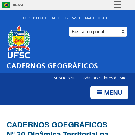
BRASIL
Simplifique!
ACESSIBILIDADE
ALTO CONTRASTE
MAPA DO SITE
Comunica BR
Participe
Acesso à informação
Legislação
CADERNOS GEOGRÁFICOS
Canais
Área Restrita
Administradores do Site
MENU
CADERNOS GOEGRÁFICOS
Nº 30 Dinâmica Territorial na