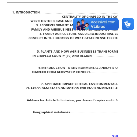
SUMMAR
1. INTRODUCTION
………………………………………………………………………………………….. 
CENTRALITY OF CHAPECO IN THE CATARINENSE
WEST: HISTORIC CASE AND ECONOMIC DEVELOPMENT
………………………
3. ECODEVELOPMENT AND SUSTAINABLE DEVELOPMENT IN AGRI
FAMILY AND AGRIBUSINESS IN WEST CATARINENSE
…………………………
4. FAMILY AGRICULTURE AND AGRO-INDUSTRIAL COMPLEX: A
CONFLICT IN THE PROCESS OF WEST CATARINENSE TERRITORIALIZATI
5. PLANTS AND HOW AGRIBUSINESSES TRANSFORMERS AGENTS 
IN CHAPECO COUNTY (SC) AND REGION
……………………………………………
6.INTRODUCTION TO ENVIRONMENTAL ANALYSIS OF THE RIVER 
CHAPECO FROM GEOSYSTEM CONCEPT.
………………………………………………
7. APPROACH IMPACT CRITICAL ENVIRONMENTALLY EIA OF T
CHAPECO DAM BASED ON MOTION FOR ENVIRONMENTAL ANALYSIS STRA
Address for Article Submission, purchase of copies and information
:…
Geographical notebooks
…………………………………………………………………
VERSÃO COMPL