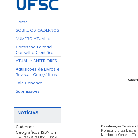
Home
SOBRE OS CADERNOS
NÚMERO ATUAL »
Comissão Editorial
Conselho Cientifico
ATUAL e ANTERIORES
Aquisições de Livros e
Revistas Geográficos
Cadern
Fale Conosco
Submissões
NOTÍCIAS
Cadernos
Coordenação Técnica e 
Professor Dr. José Messia
Geográficos ISSN on
Membro do Conselho Técni
line 2448-265X / ISSN