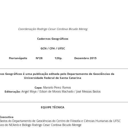
Coordenação Rodrigo Cesar Cordova Bicudo Mereg
Cadernos Geográficos
GCN / CFH / UFSC
Florianópolis Nº28 120p. Dezembro 2015
os Geográficos é uma publicação editada pelo Departamento de Geociências da
Universidade Federal de
Santa Catarina
Capa:
Marcelo Perez Ramos
Editoração:
Angel Moya / Edson de Morais Machado / José Messias Bastos
EQUIPE TÉCNICA
Executiva
s Bastos do Departamento de Geociências do Centro de Filosofia e Ciências Humanas da UFSC
co do NEAmb e Biólogo Rodrigo Cesar Cordova Bicudo Merege