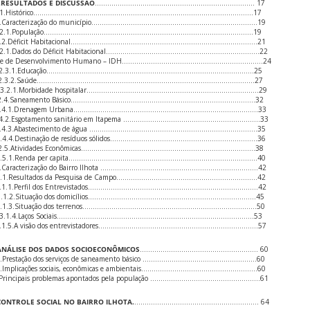
RESULTADOS E DISCUSSÃO
………………………………………………………………….. 17
.1.Histórico…………………………………………………………………………………………….17
2.Caracterização do município……………………………………………………………………..19
.2.1.População………………………………………………………………………………………..19
2.2.Déficit Habitacional………………………………………………………………………………21
.2.1.Dados do Déficit Habitacional………………………………………………………………..22
ice de Desenvolvimento Humano – IDH…………………………………………………………..24
.2.3.1.Educação……………………………………………………………………………………….25
.2.3.2.Saúde……………………………………………………………………………………………27
2.3.2.1.Morbidade hospitalar………………………………………………………………………..29
.2.4.Saneamento Básico……………………………………………………………………………..32
2.4.1.Drenagem Urbana……………………………………………………………………………..33
.4.2.Esgotamento sanitário em Itapema …………………………………………………………33
2.4.3.Abastecimento de água ………………………………………………………………………35
2.4.4.Destinação de resíduos sólidos……………………………………………………………..36
.2.5.Atividades Econômicas…………………………………………………………………………38
2.5.1.Renda per capita……………………………………………………………………………….40
3.Caracterização do Bairro Ilhota ………………………………………………………………….42
3.1.Resultados da Pesquisa de Campo…………………………………………………………..42
3.1.1.Perfil dos Entrevistados……………………………………………………………………….42
3.1.2.Situação dos domicílios………………………………………………………………………45
3.1.3.Situação dos terrenos…………………………………………………………………………50
.3.1.4.Laços Sociais…………………………………………………………………………………..53
3.1.5.A visão dos entrevistadores…………………………………………………………………..57
NÁLISE DOS DADOS SOCIOECONÔMICOS
………………………………………………… 60
1.Prestação dos serviços de saneamento básico ……………………………………………….60
2.Implicações sociais, econômicas e ambientais………………………………………………..60
.Principais problemas apontados pela população ……………………………………………..61
ONTROLE SOCIAL NO BAIRRO ILHOTA.
…………………………………………………… 64