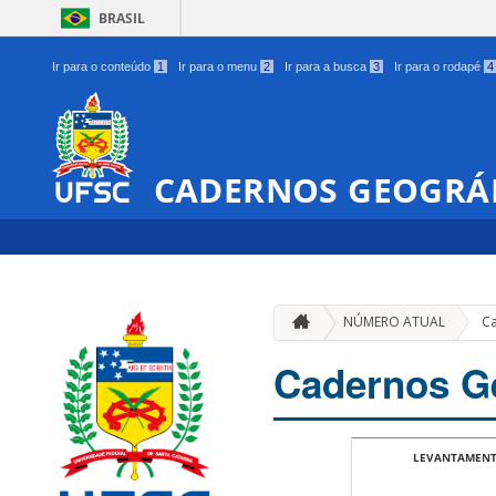
BRASIL
Ir para o conteúdo
1
Ir para o menu
2
Ir para a busca
3
Ir para o rodapé
4
CADERNOS GEOGRÁ
NÚMERO ATUAL
Ca
Cadernos Ge
LEVANTAMENTO