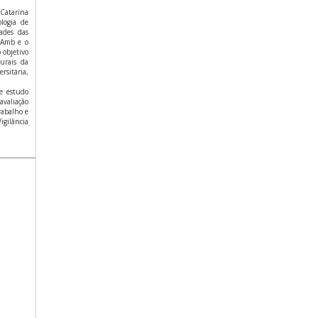
 Catarina
logia de
ades das
NEAmb e o
 objetivo
urais da
rsitária,
e estudo
avaliação
rabalho e
igilância