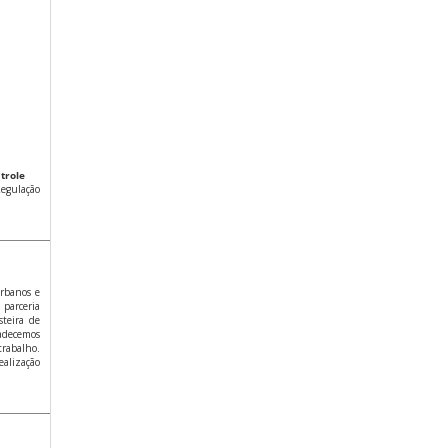
trole
Regulação
Urbanos e
parceria
steira de
adecemos
trabalho.
ealização