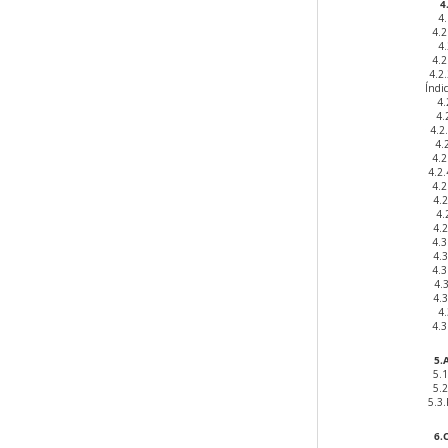
4.
4
4.
4
4.
4.2
Índ
4
4
4.
4
4.
4.2
4.
4.
4
4.
4.
4.
4.
4.
4.
4
4.
5.A
5.
5.
5.3
6.C