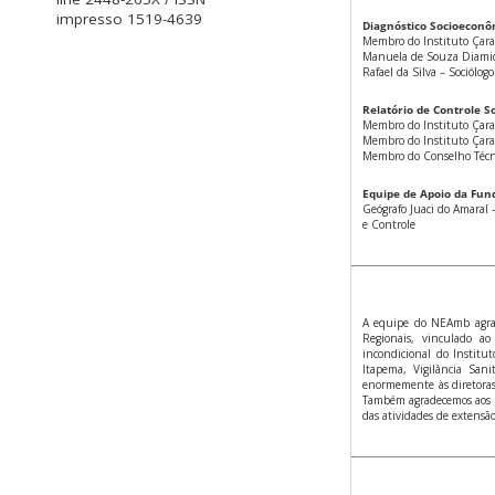
impresso 1519-4639
Diagnóstico Socioeconô
Membro do Instituto ÇaraK
Manuela de Souza Diamico
Rafael da Silva – Sociólo
Relatório de Controle So
Membro do Instituto ÇaraK
Membro do Instituto Çara
Membro do Conselho Técni
Equipe de Apoio da Fun
Geógrafo Juaci do Amaral 
e Controle
A equipe do NEAmb agrade
Regionais, vinculado a
incondicional do Institu
Itapema, Vigilância San
enormemente às diretoras 
Também agradecemos aos p
das atividades de extensã