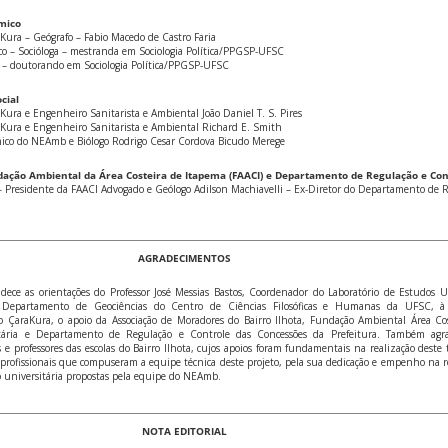
mico
ura – Geógrafo – Fabio Macedo de Castro Faria
 – Socióloga – mestranda em Sociologia Política/PPGSP-UFSC
go – doutorando em Sociologia Política/PPGSP-UFSC
cial
ura e Engenheiro Sanitarista e Ambiental João Daniel T. S. Pires
Kura e Engenheiro Sanitarista e Ambiental Richard E. Smith
co do NEAmb e Biólogo Rodrigo Cesar Cordova Bicudo Merege
dação Ambiental da Área Costeira de Itapema (FAACI) e Departamento de Regulação e Con
– Presidente da FAACI Advogado e Geólogo Adilson Machiavelli – Ex-Diretor do Departamento de 
AGRADECIMENTOS
ce as orientações do Professor José Messias Bastos, Coordenador do Laboratório de Estudos 
o Departamento de Geociências do Centro de Ciências Filosóficas e Humanas da UFSC, à 
to ÇaraKura, o apoio da Associação de Moradores do Bairro Ilhota, Fundação Ambiental Área Co
itária e Departamento de Regulação e Controle das Concessões da Prefeitura. Também agr
e professores das escolas do Bairro Ilhota, cujos apoios foram fundamentais na realização deste 
rofissionais que compuseram a equipe técnica deste projeto, pela sua dedicação e empenho na r
o universitária propostas pela equipe do NEAmb.
NOTA EDITORIAL