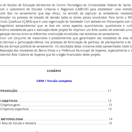
rço do Núcleo de Educação Ambiental do Centro Tecnológico da Universidade Federal de Santa
com o Laboratório de Estudos Urbanos e Regionais (LABEUR) para estabelecer uma metodo
vo com foco no saneamento que seja eficaz, no sentido de capturar as verdadeiras necessid
templar no processo de tomada de decisão todos os atores sociais envolvidos. Para tanto o 
tuto ÇaraKura (IÇARA) que é uma organização da Sociedade Civil sediada em Florianópolis com o
agnóstico socioambiental que se leva em conta aspectos quantitativos, qualitativos e cult
etriz estabelecida para a realização deste projeto foi imprimir um forte caráter de extensão unive
operação técnica entre as diferentes instituições envolvidas nas temáticas do saneamento.
ituir um conjunto de mecanismo e procedimentos que garantissem aos moradores da área d
s técnicas e participação efetiva nos processos de formulação de políticas, de planejamento e de 
dos aos serviços públicos de saneamento. Os resultados dessa iniciativa estão apresentados neste t
ssociação dos moradores do Bairro Ilhota e a Prefeitura Municipal de Itapema, especialmente a V
biental Área Costeira de Itapema que foi o órgão financiador deste projeto.
SUMÁRIO
CAPA / Versão completa
NTRODUÇÃO
…………………………………………………………………………………………11
.OBJETIVOS
…………………………………………………………………………………………13
.1Objetivo geral……………………………………………………………………………………….13
.2Objetivos específicos………………………………………………………………………………13
.METODOLOGIA
…………………………………………………………………………………… 14
.1.Área de Estudo e Amostra ………………………………………………………………………15