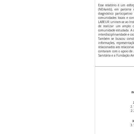
Esse relatório é um esfo
(NEAamb), em parceria 
diagnóstico participati
comunidades locais e con
LABEUR uniram-se ao Insti
de realizar um amplo di
comunidade estudada. A dir
interdisciplinaridade e co
Também se buscou const
informações, representaçõe
relacionados aos relaciona
contaram com o apoio de A
Sanitária e a Fundação Am
I
2
2
2
3
3